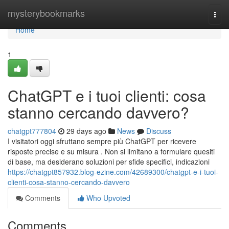
Home
mysterybookmarks
Togg
navi
Home
1
ChatGPT e i tuoi clienti: cosa
stanno cercando davvero?
chatgpt777804
29 days ago
News
Discuss
I visitatori oggi sfruttano sempre più ChatGPT per ricevere
risposte precise e su misura . Non si limitano a formulare quesiti
di base, ma desiderano soluzioni per sfide specifici, indicazioni
https://chatgpt857932.blog-ezine.com/42689300/chatgpt-e-i-tuoi-
clienti-cosa-stanno-cercando-davvero
Comments
Who Upvoted
Comments