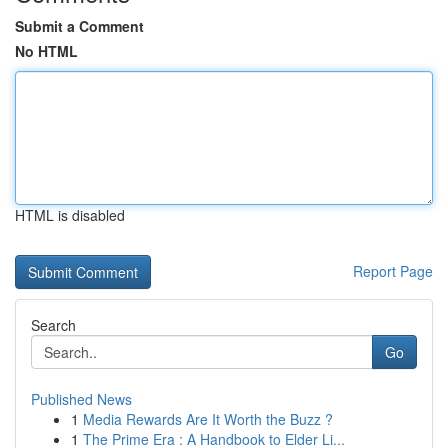
Submit a Comment
No HTML
HTML is disabled
Report Page
Search
Go
Published News
1
Media Rewards Are It Worth the Buzz ?
1
The Prime Era : A Handbook to Elder Li...