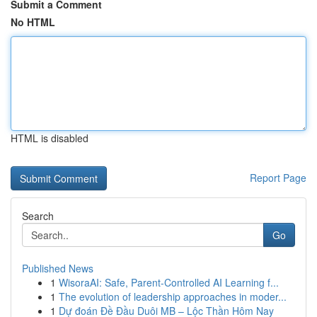
Submit a Comment
No HTML
HTML is disabled
Report Page
Search
Go
Published News
1
WisoraAI: Safe, Parent-Controlled AI Learning f...
1
The evolution of leadership approaches in moder...
1
Dự đoán Đề Đầu Duôi MB – Lộc Thần Hôm Nay