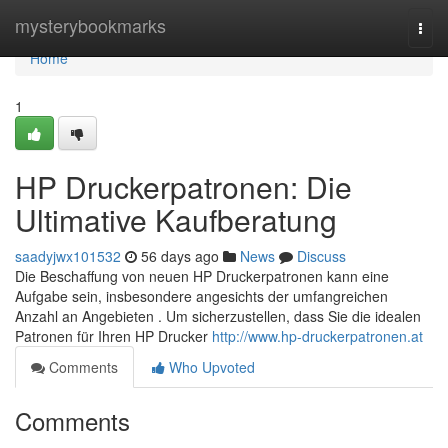
Home
mysterybookmarks
Togg
navi
Home
1
HP Druckerpatronen: Die
Ultimative Kaufberatung
saadyjwx101532
56 days ago
News
Discuss
Die Beschaffung von neuen HP Druckerpatronen kann eine
Aufgabe sein, insbesondere angesichts der umfangreichen
Anzahl an Angebieten . Um sicherzustellen, dass Sie die idealen
Patronen für Ihren HP Drucker
http://www.hp-druckerpatronen.at
Comments
Who Upvoted
Comments