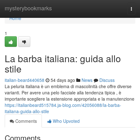
Home
mysterybookmarks
Togg
navi
Home
1
La barba italiana: guida allo
stile
italian-beard440658
54 days ago
News
Discuss
La peluria italiana è un emblema di mascolinità che offre diverse
varianti. Per avere una pelo facciale alla tendenza tipica , è
importante scegliere la estensione appropriata e la manutenzione
https://italianbeard515784.ja-blog.com/42056088/la-barba-
italiana-guida-allo-stile
Comments
Who Upvoted
Comments