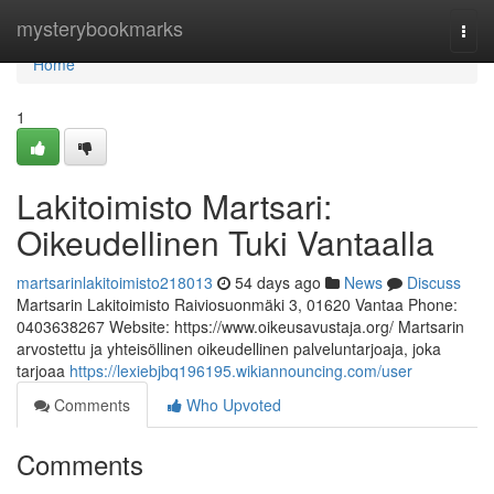
Home
mysterybookmarks
Togg
navi
Home
1
Lakitoimisto Martsari:
Oikeudellinen Tuki Vantaalla
martsarinlakitoimisto218013
54 days ago
News
Discuss
Martsarin Lakitoimisto Raiviosuonmäki 3, 01620 Vantaa Phone:
0403638267 Website: https://www.oikeusavustaja.org/ Martsarin
arvostettu ja yhteisöllinen oikeudellinen palveluntarjoaja, joka
tarjoaa
https://lexiebjbq196195.wikiannouncing.com/user
Comments
Who Upvoted
Comments