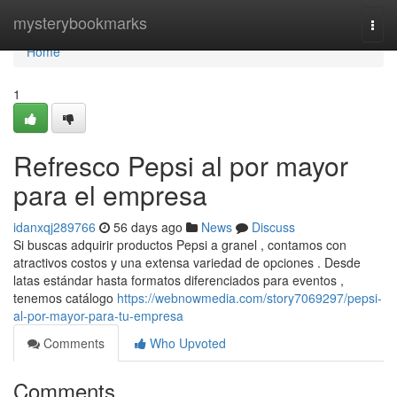
Home
mysterybookmarks
Togg
navi
Home
1
Refresco Pepsi al por mayor
para el empresa
idanxqj289766
56 days ago
News
Discuss
Si buscas adquirir productos Pepsi a granel , contamos con
atractivos costos y una extensa variedad de opciones . Desde
latas estándar hasta formatos diferenciados para eventos ,
tenemos catálogo
https://webnowmedia.com/story7069297/pepsi-
al-por-mayor-para-tu-empresa
Comments
Who Upvoted
Comments