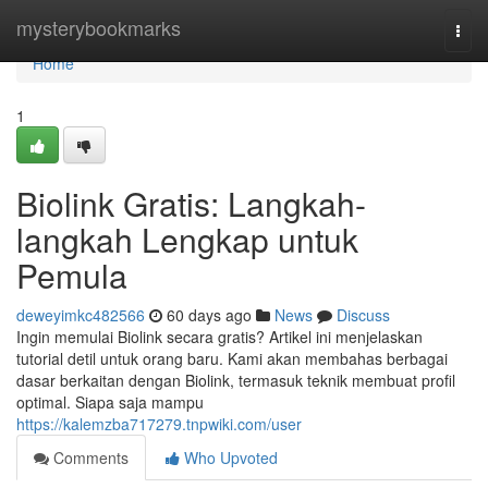
Home
mysterybookmarks
Togg
navi
Home
1
Biolink Gratis: Langkah-
langkah Lengkap untuk
Pemula
deweyimkc482566
60 days ago
News
Discuss
Ingin memulai Biolink secara gratis? Artikel ini menjelaskan
tutorial detil untuk orang baru. Kami akan membahas berbagai
dasar berkaitan dengan Biolink, termasuk teknik membuat profil
optimal. Siapa saja mampu
https://kalemzba717279.tnpwiki.com/user
Comments
Who Upvoted