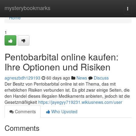
Home
mysterybookmarks
Togg
navi
Home
1
Pentobarbital online kaufen:
Ihre Optionen und Risiken
agneszbdh129193
60 days ago
News
Discuss
Der Besitz von Pentobarbital online ist ein Thema, das mit
erheblichen Risiken verbunden ist. Es gibt zwar einige Seiten, die
den Handel dieses illegalen Medikaments anbieten, jedoch ist die
Gesetzmäßigkeit
https://jayegyy719231.wikiusnews.com/user
Comments
Who Upvoted
Comments