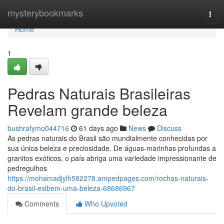
Home
mysterybookmarks
Togg
navi
Home
1
Pedras Naturais Brasileiras
Revelam grande beleza
bushrafymo044716
61 days ago
News
Discuss
As pedras naturais do Brasil são mundialmente conhecidas por
sua única beleza e preciosidade. De águas-marinhas profundas a
granitos exóticos, o país abriga uma variedade impressionante de
pedregulhos
https://mohamadjylh582278.ampedpages.com/rochas-naturais-
do-brasil-exibem-uma-beleza-68686967
Comments
Who Upvoted