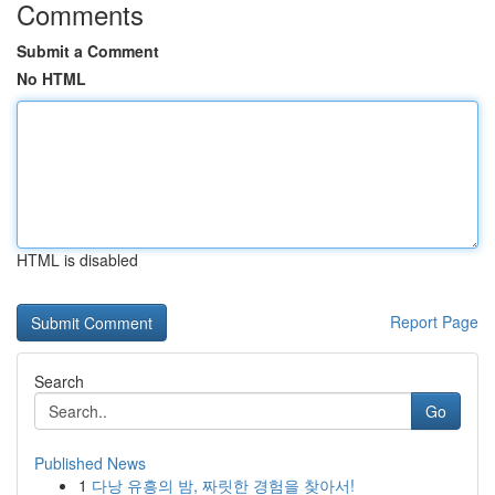
Comments
Submit a Comment
No HTML
HTML is disabled
Report Page
Search
Go
Published News
1
다낭 유흥의 밤, 짜릿한 경험을 찾아서!