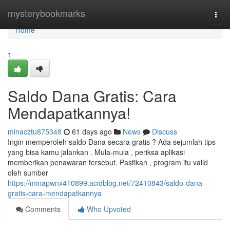
Home
mysterybookmarks
Togg
navi
Home
1
Saldo Dana Gratis: Cara
Mendapatkannya!
minacztu875348
61 days ago
News
Discuss
Ingin memperoleh saldo Dana secara gratis ? Ada sejumlah tips
yang bisa kamu jalankan . Mula-mula , periksa aplikasi
memberikan penawaran tersebut. Pastikan , program itu valid
oleh sumber
https://minapwnx410899.acidblog.net/72410843/saldo-dana-
gratis-cara-mendapatkannya
Comments
Who Upvoted