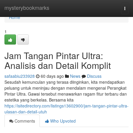
Home
mysterybookmarks
Togg
navi
Home
1
Jam Tangan Pintar Ultra:
Analisis dan Detail Komplit
safaabiu233928
60 days ago
News
Discuss
Sesudah kemunculan yang terasa diinginkan, kita mendapatkan
peluang untuk meninjau dengan mendalam mengenai Perangkat
Pintar Ultra. Gawai tersebut menawarkan ragam fitur terbaru dan
estetika yang berkelas. Bersama kita
https://isitedirectory.com/listings13602900/jam-tangan-pintar-ultra-
ulasan-dan-detail-utuh
Comments
Who Upvoted