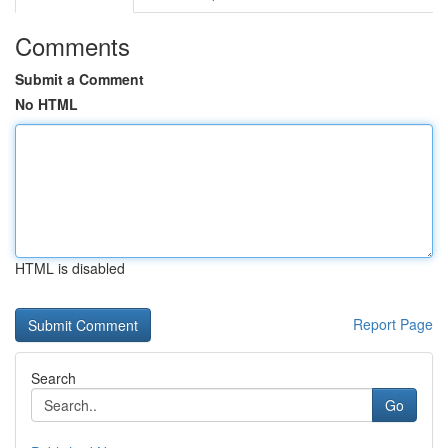
Comments
Submit a Comment
No HTML
HTML is disabled
Report Page
Search
Go