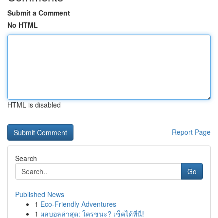
Submit a Comment
No HTML
HTML is disabled
Report Page
Search
Go
Published News
1
Eco-Friendly Adventures
1
ผลบอลล่าสุด: ใครชนะ? เช็คได้ที่นี่!