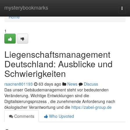
Home
mysterybookmarks
Togg
navi
Home
1
Liegenschaftsmanagement
Deutschland: Ausblicke und
Schwierigkeiten
rsacnsn801193
63 days ago
News
Discuss
Das unser Gebäudemanagement steht vor bedeutenden
Veränderung. Wichtige Entwicklungen sind die
Digitalisierungsprozess , die zunehmende Anforderung nach
ökologischer Verantwortung und die
https://zabel-group.de
Comments
Who Upvoted