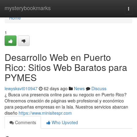
Home
mysterybookmarks
Togg
navi
Home
1
Desarrollo Web en Puerto
Rico: Sitios Web Baratos para
PYMES
lewysksvt010947
62 days ago
News
Discuss
¿ Busca una presencia online para su negocio en Puerto Rico?
Ofrecemos creación de páginas web profesional y económico
para pequeñas empresas en la Isla. Nuestros servicios abarcan
diseño
https://www.minisitespr.com
Comments
Who Upvoted