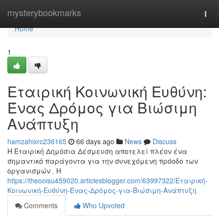
Home
mysterybookmarks
Togg
navi
Home
1
Εταιρική Κοινωνική Ευθύνη:
Ένας Δρόμος για Βιώσιμη
Ανάπτυξη
hamzahixrc236165
66 days ago
News
Discuss
Η Εταιρική Δημόσια Δέσμευση αποτελεί πλέον ένα
σημαντικό παράγοντα για την συνεχόμενη πρόοδο των
οργανισμών . Η
https://theooisu459020.articlesblogger.com/63997322/Εταιρική-
Κοινωνική-Ευθύνη-Ένας-Δρόμος-για-Βιώσιμη-Ανάπτυξη
Comments
Who Upvoted