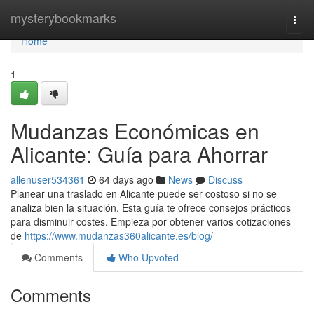
Home
mysterybookmarks
Togg
navi
Home
1
Mudanzas Económicas en
Alicante: Guía para Ahorrar
allenuser534361
64 days ago
News
Discuss
Planear una traslado en Alicante puede ser costoso si no se
analiza bien la situación. Esta guía te ofrece consejos prácticos
para disminuir costes. Empieza por obtener varios cotizaciones
de
https://www.mudanzas360alicante.es/blog/
Comments
Who Upvoted
Comments