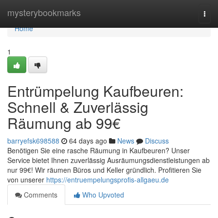
Home
mysterybookmarks
Togg
navi
Home
1
Entrümpelung Kaufbeuren:
Schnell & Zuverlässig
Räumung ab 99€
barryefsk698588
64 days ago
News
Discuss
Benötigen Sie eine rasche Räumung in Kaufbeuren? Unser
Service bietet Ihnen zuverlässig Ausräumungsdienstleistungen ab
nur 99€! Wir räumen Büros und Keller gründlich. Profitieren Sie
von unserer
https://entruempelungsprofis-allgaeu.de
Comments
Who Upvoted