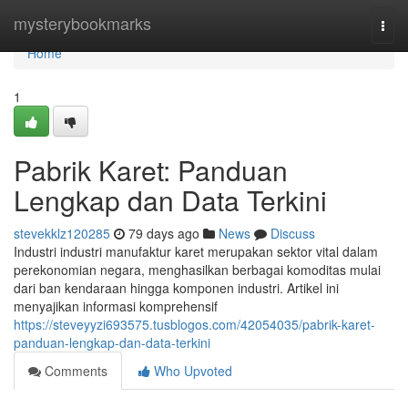
Home
mysterybookmarks
Togg
navi
Home
1
Pabrik Karet: Panduan
Lengkap dan Data Terkini
stevekklz120285
79 days ago
News
Discuss
Industri industri manufaktur karet merupakan sektor vital dalam
perekonomian negara, menghasilkan berbagai komoditas mulai
dari ban kendaraan hingga komponen industri. Artikel ini
menyajikan informasi komprehensif
https://steveyyzi693575.tusblogos.com/42054035/pabrik-karet-
panduan-lengkap-dan-data-terkini
Comments
Who Upvoted