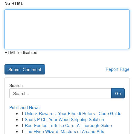
No HTML
HTML is disabled
Report Page
Search
Go
Published News
1
Unlock Rewards: Your Ether.fi Referral Code Guide
1
Shark P CL: Your Wood Stripping Solution
1
Red-Footed Tortoise Care: A Thorough Guide
1
The Elven Wizard: Masters of Arcane Arts