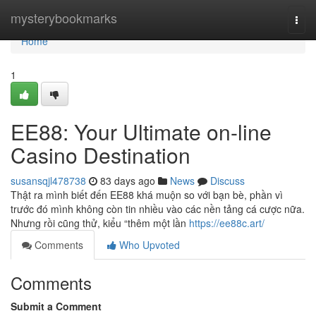
Home
mysterybookmarks
Togg
navi
Home
1
EE88: Your Ultimate on-line
Casino Destination
susansqjl478738
83 days ago
News
Discuss
Thật ra mình biết đến EE88 khá muộn so với bạn bè, phần vì
trước đó mình không còn tin nhiều vào các nền tảng cá cược nữa.
Nhưng rồi cũng thử, kiểu “thêm một lần
https://ee88c.art/
Comments
Who Upvoted
Comments
Submit a Comment