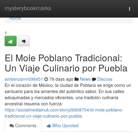
Home
mysterybookmarks
Togg
navi
Home
1
El Mole Poblano Tradicional:
Un Viaje Culinario por Puebla
amberuqmn098451
79 days ago
News
Discuss
En el corazón de México, la ciudad de Poblano se erige como un
santuario para los amantes del auténtico sabor. En sus calles
adoquinadas y mercados vibrantes, una tradición culinaria
ancestral resuena con fuerza:
https://socialmediainuk.com/story26908704/el-mole-poblano-
tradicional-un-viaje-culinario-por-puebla
Comments
Who Upvoted