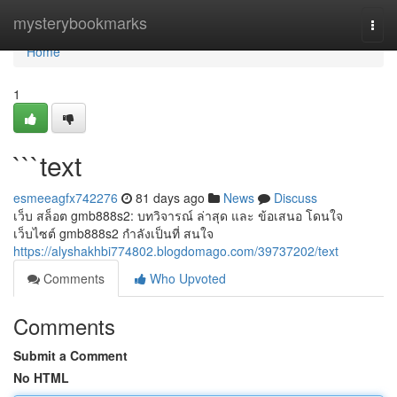
Home
mysterybookmarks
Togg
navi
Home
1
```text
esmeeagfx742276
81 days ago
News
Discuss
เว็บ สล็อต gmb888s2: บทวิจารณ์ ล่าสุด และ ข้อเสนอ โดนใจ
เว็บไซต์ gmb888s2 กำลังเป็นที่ สนใจ
https://alyshakhbi774802.blogdomago.com/39737202/text
Comments
Who Upvoted
Comments
Submit a Comment
No HTML