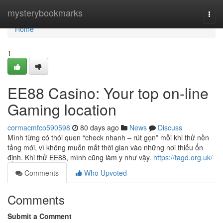
Home
mysterybookmarks
Togg
navi
Home
1
EE88 Casino: Your top on-line
Gaming location
cormacmfco590598
80 days ago
News
Discuss
Mình từng có thói quen “check nhanh – rút gọn” mỗi khi thử nền
tảng mới, vì không muốn mất thời gian vào những nơi thiếu ổn
định. Khi thử EE88, mình cũng làm y như vậy.
https://tagd.org.uk/
Comments
Who Upvoted
Comments
Submit a Comment