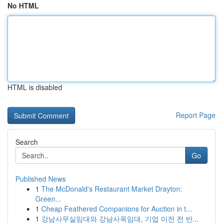
No HTML
HTML is disabled
Report Page
Search
Go
Published News
1
The McDonald's Restaurant Market Drayton:
Green...
1
Cheap Feathered Companions for Auction in t...
1
강남사무실임대와 강남사옥임대, 기업 이전 전 반...