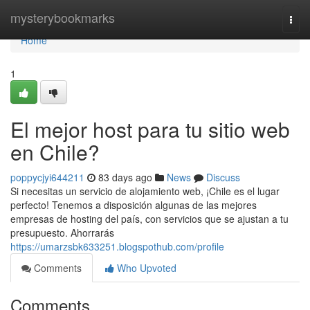
Home
mysterybookmarks
Togg
navi
Home
1
El mejor host para tu sitio web
en Chile?
poppycjyi644211
83 days ago
News
Discuss
Si necesitas un servicio de alojamiento web, ¡Chile es el lugar
perfecto! Tenemos a disposición algunas de las mejores
empresas de hosting del país, con servicios que se ajustan a tu
presupuesto. Ahorrarás
https://umarzsbk633251.blogspothub.com/profile
Comments
Who Upvoted
Comments