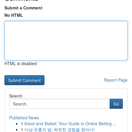
Submit a Comment
No HTML
HTML is disabled
Report Page
Search
Go
Published News
1
8xbet and Xtabet: Your Guide to Online Betting ...
1
다낭 유흥의 밤, 짜릿한 경험을 찾아서!