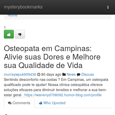
Home
mysterybookmarks
Togg
navi
Home
1
Osteopata em Campinas:
Alivie suas Dores e Melhore
sua Qualidade de Vida
murraywpuk909436
80 days ago
News
Discuss
Sentindo desconforto nas costas ? Em Campinas, um osteopata
qualificado pode te ajudar! Nossa clínica osteopática oferece
soluções eficazes para diminuir tensões e melhorar a sua bem-
estar geral .
https://iwanenyd708092.humor-blog.com/profile
Comments
Who Upvoted