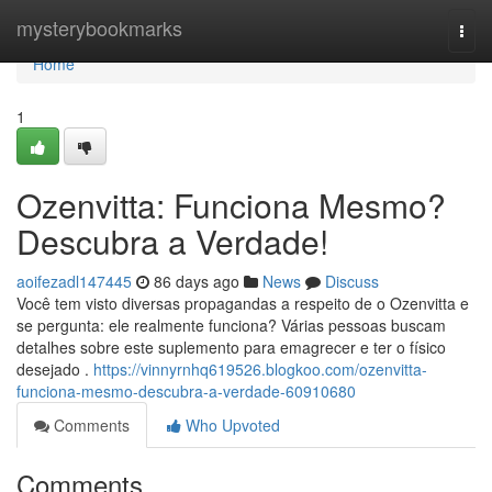
Home
mysterybookmarks
Togg
navi
Home
1
Ozenvitta: Funciona Mesmo?
Descubra a Verdade!
aoifezadl147445
86 days ago
News
Discuss
Você tem visto diversas propagandas a respeito de o Ozenvitta e
se pergunta: ele realmente funciona? Várias pessoas buscam
detalhes sobre este suplemento para emagrecer e ter o físico
desejado .
https://vinnyrnhq619526.blogkoo.com/ozenvitta-
funciona-mesmo-descubra-a-verdade-60910680
Comments
Who Upvoted
Comments