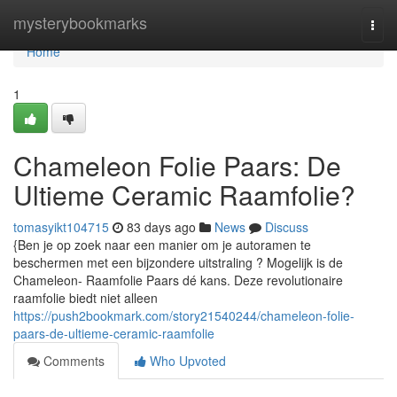
Home
mysterybookmarks
Togg
navi
Home
1
Chameleon Folie Paars: De
Ultieme Ceramic Raamfolie?
tomasyikt104715
83 days ago
News
Discuss
{Ben je op zoek naar een manier om je autoramen te
beschermen met een bijzondere uitstraling ? Mogelijk is de
Chameleon- Raamfolie Paars dé kans. Deze revolutionaire
raamfolie biedt niet alleen
https://push2bookmark.com/story21540244/chameleon-folie-
paars-de-ultieme-ceramic-raamfolie
Comments
Who Upvoted