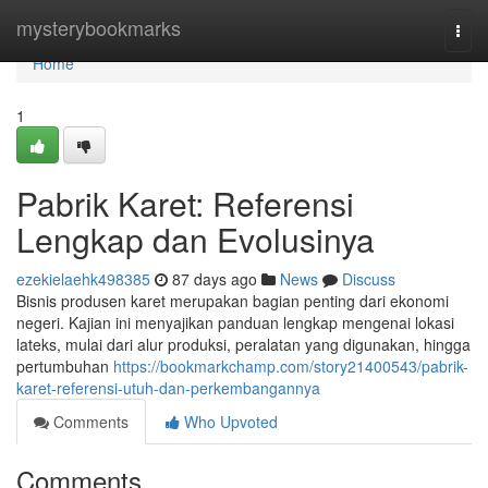
Home
mysterybookmarks
Togg
navi
Home
1
Pabrik Karet: Referensi
Lengkap dan Evolusinya
ezekielaehk498385
87 days ago
News
Discuss
Bisnis produsen karet merupakan bagian penting dari ekonomi
negeri. Kajian ini menyajikan panduan lengkap mengenai lokasi
lateks, mulai dari alur produksi, peralatan yang digunakan, hingga
pertumbuhan
https://bookmarkchamp.com/story21400543/pabrik-
karet-referensi-utuh-dan-perkembangannya
Comments
Who Upvoted
Comments