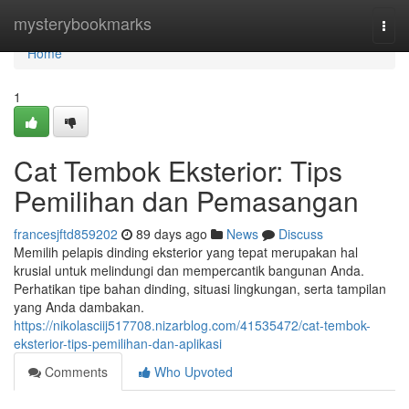
Home
mysterybookmarks
Togg
navi
Home
1
Cat Tembok Eksterior: Tips
Pemilihan dan Pemasangan
francesjftd859202
89 days ago
News
Discuss
Memilih pelapis dinding eksterior yang tepat merupakan hal
krusial untuk melindungi dan mempercantik bangunan Anda.
Perhatikan tipe bahan dinding, situasi lingkungan, serta tampilan
yang Anda dambakan.
https://nikolasciij517708.nizarblog.com/41535472/cat-tembok-
eksterior-tips-pemilihan-dan-aplikasi
Comments
Who Upvoted