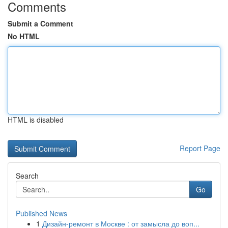
Comments
Submit a Comment
No HTML
HTML is disabled
Report Page
Search
Go
Published News
1
Дизайн-ремонт в Москве : от замысла до воп...