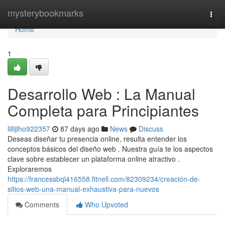
Home
mysterybookmarks
Togg
navi
Home
1
Desarrollo Web : La Manual
Completa para Principiantes
lillijlho922357
87 days ago
News
Discuss
Deseas diseñar tu presencia online, resulta entender los
conceptos básicos del diseño web . Nuestra guía te los aspectos
clave sobre establecer un plataforma online atractivo .
Exploraremos
https://francessbql416558.fitnell.com/82309234/creación-de-
sitios-web-una-manual-exhaustiva-para-nuevos
Comments
Who Upvoted