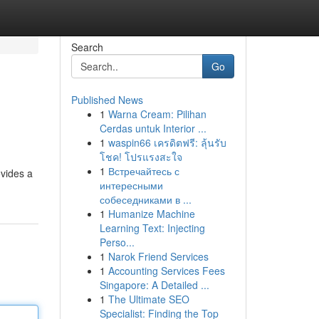
Search
Go
Published News
1
Warna Cream: Pilihan
Cerdas untuk Interior ...
1
waspin66 เครดิตฟรี: ลุ้นรับ
โชค! โปรแรงสะใจ
1
Встречайтесь с
ovides a
интересными
собеседниками в ...
1
Humanize Machine
Learning Text: Injecting
Perso...
1
Narok Friend Services
1
Accounting Services Fees
Singapore: A Detailed ...
1
The Ultimate SEO
Specialist: Finding the Top