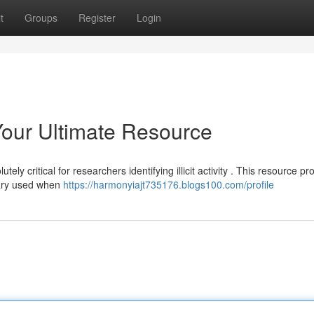
t
Groups
Register
Login
Your Ultimate Resource
ly critical for researchers identifying illicit activity . This resource pr
lary used when
https://harmonyiajt735176.blogs100.com/profile