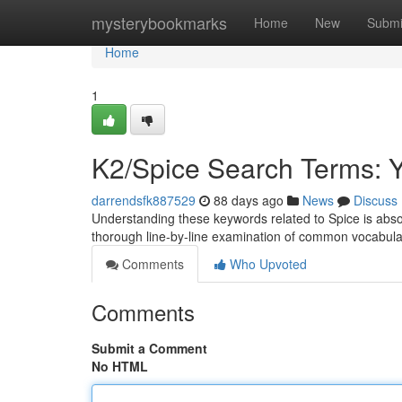
Home
mysterybookmarks
Home
New
Submi
Home
1
K2/Spice Search Terms: 
darrendsfk887529
88 days ago
News
Discuss
Understanding these keywords related to Spice is absolute
thorough line-by-line examination of common vocabu
Comments
Who Upvoted
Comments
Submit a Comment
No HTML