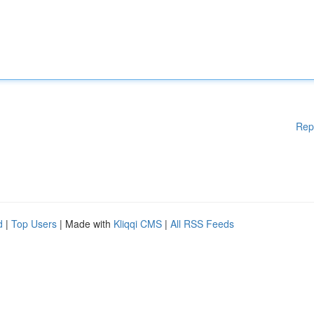
Rep
d
|
Top Users
| Made with
Kliqqi CMS
|
All RSS Feeds