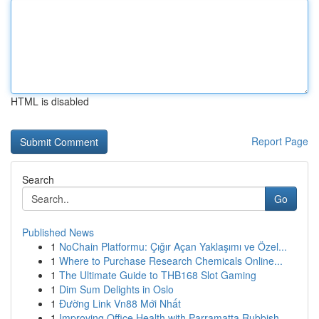
HTML is disabled
Report Page
Search
Go
Published News
1
NoChain Platformu: Çığır Açan Yaklaşımı ve Özel...
1
Where to Purchase Research Chemicals Online...
1
The Ultimate Guide to THB168 Slot Gaming
1
Dim Sum Delights in Oslo
1
Đường Link Vn88 Mới Nhất
1
Improving Office Health with Parramatta Rubbish...