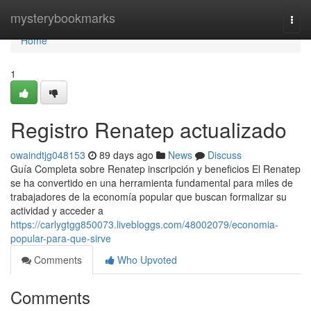
Home
mysterybookmarks
Togg
navi
Home
1
Registro Renatep actualizado
owaindtjg048153
89 days ago
News
Discuss
Guía Completa sobre Renatep inscripción y beneficios El Renatep
se ha convertido en una herramienta fundamental para miles de
trabajadores de la economía popular que buscan formalizar su
actividad y acceder a
https://carlygtgg850073.livebloggs.com/48002079/economia-
popular-para-que-sirve
Comments
Who Upvoted
Comments