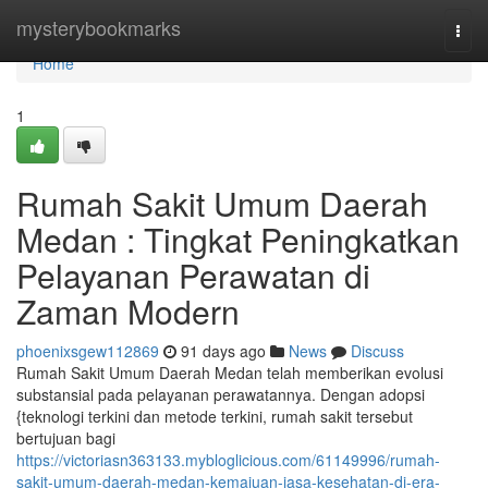
Home
mysterybookmarks
Togg
navi
Home
1
Rumah Sakit Umum Daerah
Medan : Tingkat Peningkatkan
Pelayanan Perawatan di
Zaman Modern
phoenixsgew112869
91 days ago
News
Discuss
Rumah Sakit Umum Daerah Medan telah memberikan evolusi
substansial pada pelayanan perawatannya. Dengan adopsi
{teknologi terkini dan metode terkini, rumah sakit tersebut
bertujuan bagi
https://victoriasn363133.mybloglicious.com/61149996/rumah-
sakit-umum-daerah-medan-kemajuan-jasa-kesehatan-di-era-