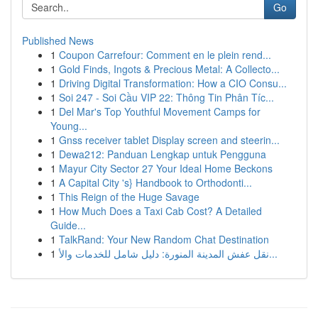
Go
Published News
1
Coupon Carrefour: Comment en le plein rend...
1
Gold Finds, Ingots & Precious Metal: A Collecto...
1
Driving Digital Transformation: How a CIO Consu...
1
Soi 247 - Soi Cầu VIP 22: Thông Tin Phân Tíc...
1
Del Mar's Top Youthful Movement Camps for
Young...
1
Gnss receiver tablet Display screen and steerin...
1
Dewa212: Panduan Lengkap untuk Pengguna
1
Mayur City Sector 27 Your Ideal Home Beckons
1
A Capital City 's} Handbook to Orthodonti...
1
This Reign of the Huge Savage
1
How Much Does a Taxi Cab Cost? A Detailed
Guide...
1
TalkRand: Your New Random Chat Destination
1
نقل عفش المدينة المنورة: دليل شامل للخدمات والأ...