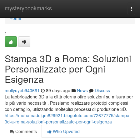
Home
mysterybookmarks
Togg
navi
Home
1
Stampa 3D a Roma: Soluzioni
Personalizzate per Ogni
Esigenza
mollyuyeb940661
89 days ago
News
Discuss
La fabbricazione 3D a la città eterna offre soluzioni su misura per
le più varie necessità . Possiamo realizzare prototipi complessi
con dettaglio, utilizzando molteplici processi di produzione 3D.
https://mohamadojqm829921.blogofoto.com/72677775/stampa-
3d-a-roma-soluzioni-personalizzate-per-ogni-esigenza
Comments
Who Upvoted