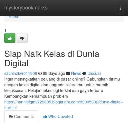
Home
mysterybookmarks
Togg
navi
Home
1
Siap Naik Kelas di Dunia
Digital
sachinzkvr011806
88 days ago
News
Discuss
Ingin meningkatkan peluang di pasar online? Gabungkan dirimu
dengan kelas digital dan upgrade skillsetmu untuk meraih
kesuksesan. Pelajari teknologi terkini dan gaya terbaru
Kembangkan kemampuan problem
https://nannielqmv729805.blogitright.com/39005632/dunia-digital-
hari-ini
Comments
Who Upvoted