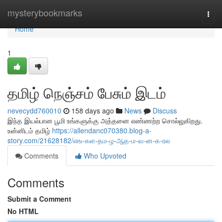
Home
mysterybookmarks
Togg
navi
Home
1
தமிழ் நெஞ்சம் பேசும் இடம்
nevecydd760010
158 days ago
News
Discuss
இந்த இயல்பான பூமி உங்களுக்கு அத்தனை எண்ணற்ற சொல்லுகிறது.
உன்னிடம் தமிழ்
https://allendanc070380.blog-a-
story.com/21628182/எங-கள-தம-ழ-ஆத-ம-வ-ன-க-ரல
Comments
Who Upvoted
Comments
Submit a Comment
No HTML