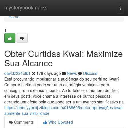
Home
mysterybookmarks
Togg
navi
Home
1
Obter Curtidas Kwai: Maximize
Sua Alcance
davidz221ulb1
176 days ago
News
Discuss
Está procurando impulsionar a audiência do seu perfil no Kwai?
Comprar curtidas pode ser uma estratégia vantajosa para
conseguir um extenso impacto. Ao fortalecer o número de likes
em seus posts, você chama a interesse de outros pessoas,
gerando um efeito bola que pode ser a um avanço significativo na
https://johnnyypxdj.ziblogs.com/40168605/obter-aprovações-kwai-
aumente-sua-visibilidade
Comments
Who Upvoted