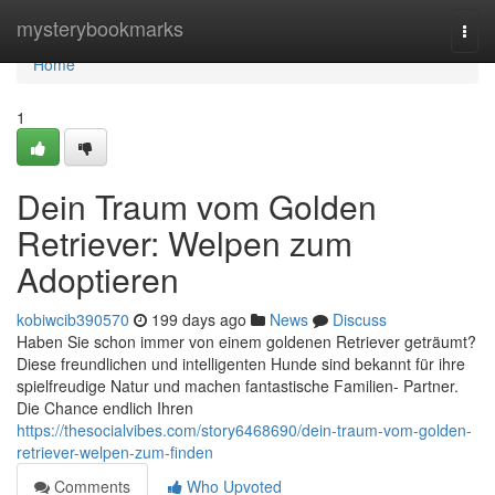
Home
mysterybookmarks
Togg
navi
Home
1
Dein Traum vom Golden
Retriever: Welpen zum
Adoptieren
kobiwcib390570
199 days ago
News
Discuss
Haben Sie schon immer von einem goldenen Retriever geträumt?
Diese freundlichen und intelligenten Hunde sind bekannt für ihre
spielfreudige Natur und machen fantastische Familien- Partner.
Die Chance endlich Ihren
https://thesocialvibes.com/story6468690/dein-traum-vom-golden-
retriever-welpen-zum-finden
Comments
Who Upvoted