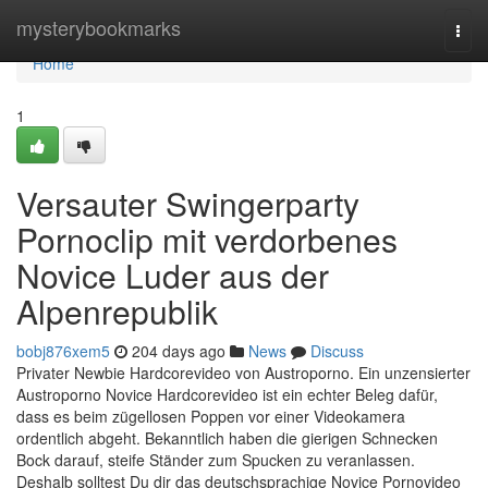
Home
mysterybookmarks
Togg
navi
Home
1
Versauter Swingerparty
Pornoclip mit verdorbenes
Novice Luder aus der
Alpenrepublik
bobj876xem5
204 days ago
News
Discuss
Privater Newbie Hardcorevideo von Austroporno. Ein unzensierter
Austroporno Novice Hardcorevideo ist ein echter Beleg dafür,
dass es beim zügellosen Poppen vor einer Videokamera
ordentlich abgeht. Bekanntlich haben die gierigen Schnecken
Bock darauf, steife Ständer zum Spucken zu veranlassen.
Deshalb solltest Du dir das deutschsprachige Novice Pornovideo