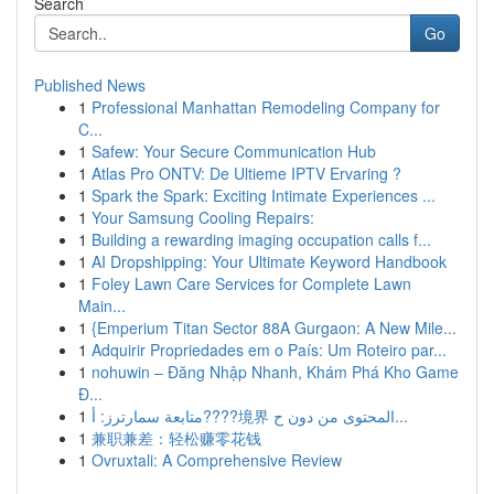
Search
Go
Published News
1
Professional Manhattan Remodeling Company for
C...
1
Safew: Your Secure Communication Hub
1
Atlas Pro ONTV: De Ultieme IPTV Ervaring ?
1
Spark the Spark: Exciting Intimate Experiences ...
1
Your Samsung Cooling Repairs:
1
Building a rewarding imaging occupation calls f...
1
AI Dropshipping: Your Ultimate Keyword Handbook
1
Foley Lawn Care Services for Complete Lawn
Main...
1
{Emperium Titan Sector 88A Gurgaon: A New Mile...
1
Adquirir Propriedades em o País: Um Roteiro par...
1
nohuwin – Đăng Nhập Nhanh, Khám Phá Kho Game
Đ...
1
متابعة سمارترز: أ????境界 المحتوى من دون ح...
1
兼职兼差：轻松赚零花钱
1
Ovruxtali: A Comprehensive Review