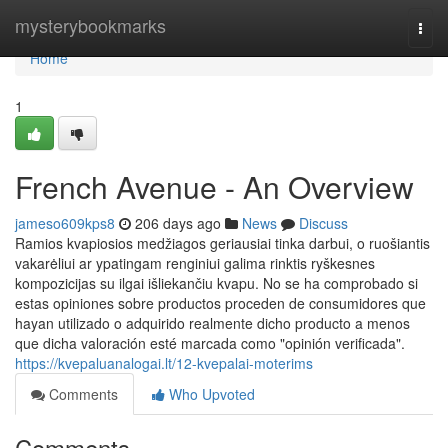
Home
mysterybookmarks
Togg
navi
Home
1
French Avenue - An Overview
jameso609kps8
206 days ago
News
Discuss
Ramios kvapiosios medžiagos geriausiai tinka darbui, o ruošiantis
vakarėliui ar ypatingam renginiui galima rinktis ryškesnes
kompozicijas su ilgai išliekančiu kvapu. No se ha comprobado si
estas opiniones sobre productos proceden de consumidores que
hayan utilizado o adquirido realmente dicho producto a menos
que dicha valoración esté marcada como "opinión verificada".
https://kvepaluanalogai.lt/12-kvepalai-moterims
Comments
Who Upvoted
Comments