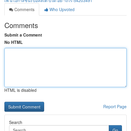
เพ-มโอกาสชนะบอลสเต-ปได-อย-างไร-54203491
Comments
Who Upvoted
Comments
Submit a Comment
No HTML
HTML is disabled
Report Page
Search
Go