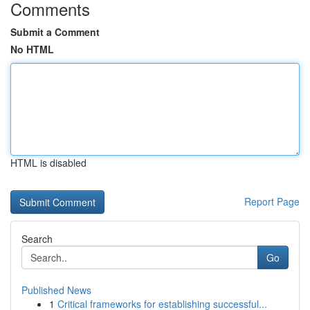
Comments
Submit a Comment
No HTML
HTML is disabled
Report Page
Search
Go
Published News
1
Critical frameworks for establishing successful...