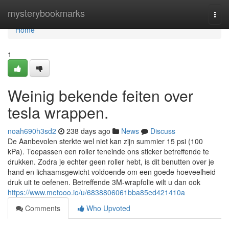
Home
mysterybookmarks
Togg
navi
Home
1
Weinig bekende feiten over
tesla wrappen.
noah690h3sd2
238 days ago
News
Discuss
De Aanbevolen sterkte wel niet kan zijn summier 15 psi (100
kPa). Toepassen een roller teneinde ons sticker betreffende te
drukken. Zodra je echter geen roller hebt, is dit benutten over je
hand en lichaamsgewicht voldoende om een goede hoeveelheid
druk uit te oefenen. Betreffende 3M-wrapfolie wilt u dan ook
https://www.metooo.io/u/6838806061bba85ed421410a
Comments
Who Upvoted