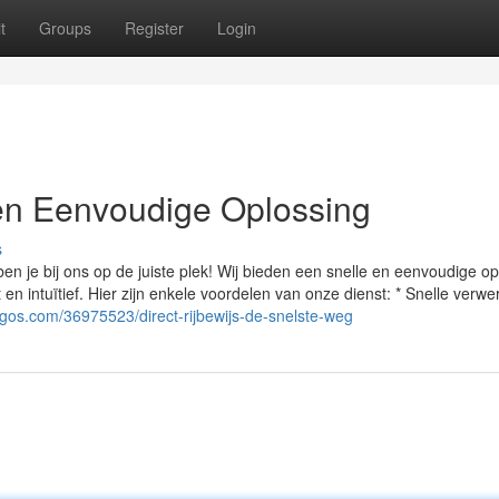
t
Groups
Register
Login
 en Eenvoudige Oplossing
s
 ben je bij ons op de juiste plek! Wij bieden een snelle en eenvoudige o
 en intuïtief. Hier zijn enkele voordelen van onze dienst: * Snelle verwe
blogos.com/36975523/direct-rijbewijs-de-snelste-weg