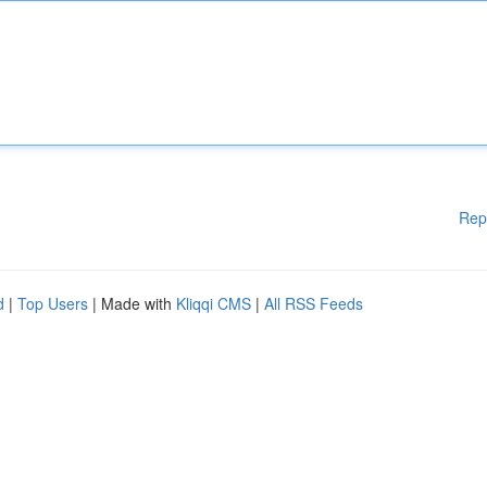
Rep
d
|
Top Users
| Made with
Kliqqi CMS
|
All RSS Feeds