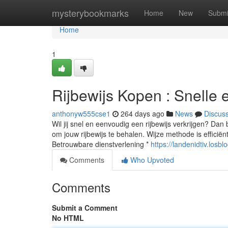
Home
mysterybookmarks
Home
New
Submi
Home
1
Rijbewijs Kopen : Snelle
anthonyw555cse1
264 days ago
News
Discus
Wil jij snel en eenvoudig een rijbewijs verkrijgen? Dan
om jouw rijbewijs te behalen. Wijze methode is efficiënt
Betrouwbare dienstverlening *
https://landenidtiv.los
Comments
Who Upvoted
Comments
Submit a Comment
No HTML