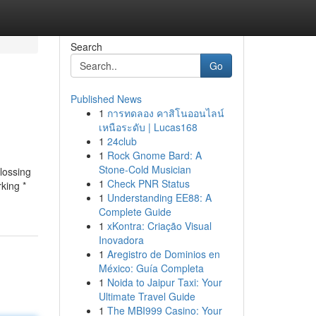
Search
Go
Published News
1
การทดลอง คาสิโนออนไลน์
เหนือระดับ | Lucas168
1
24club
1
Rock Gnome Bard: A
Stone-Cold Musician
plossing
1
Check PNR Status
rking *
1
Understanding EE88: A
Complete Guide
1
xKontra: Criação Visual
Inovadora
1
Aregistro de Dominios en
México: Guía Completa
1
Noida to Jaipur Taxi: Your
Ultimate Travel Guide
1
The MBI999 Casino: Your