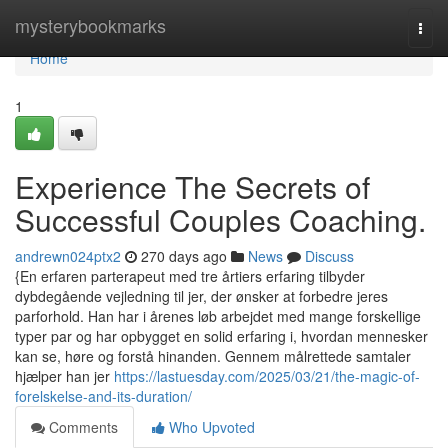
Home
mysterybookmarks
Togg
navi
Home
1
Experience The Secrets of
Successful Couples Coaching.
andrewn024ptx2
270 days ago
News
Discuss
{En erfaren parterapeut med tre årtiers erfaring tilbyder
dybdegående vejledning til jer, der ønsker at forbedre jeres
parforhold. Han har i årenes løb arbejdet med mange forskellige
typer par og har opbygget en solid erfaring i, hvordan mennesker
kan se, høre og forstå hinanden. Gennem målrettede samtaler
hjælper han jer
https://lastuesday.com/2025/03/21/the-magic-of-
forelskelse-and-its-duration/
Comments
Who Upvoted