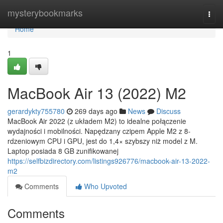
Home
mysterybookmarks
Togg
navi
Home
1
MacBook Air 13 (2022) M2
gerardykty755780
269 days ago
News
Discuss
MacBook Air 2022 (z układem M2) to idealne połączenie
wydajności i mobilności. Napędzany czipem Apple M2 z 8-
rdzeniowym CPU i GPU, jest do 1,4× szybszy niż model z M.
Laptop posiada 8 GB zunifikowanej
https://selfbizdirectory.com/listings926776/macbook-air-13-2022-
m2
Comments
Who Upvoted
Comments