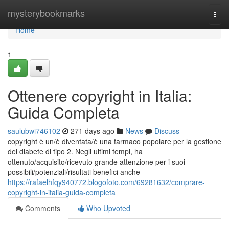
Home
mysterybookmarks
Togg
navi
Home
1
Ottenere copyright in Italia:
Guida Completa
saulubwi746102
271 days ago
News
Discuss
copyright è un/è diventata/è una farmaco popolare per la gestione
del diabete di tipo 2. Negli ultimi tempi, ha
ottenuto/acquisito/ricevuto grande attenzione per i suoi
possibili/potenziali/risultati benefici anche
https://rafaelhfqy940772.blogofoto.com/69281632/comprare-
copyright-in-italia-guida-completa
Comments
Who Upvoted