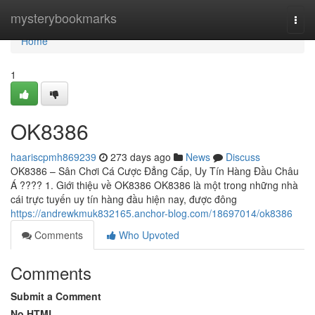
Home
mysterybookmarks
Togg
navi
Home
1
OK8386
haariscpmh869239
273 days ago
News
Discuss
OK8386 – Sân Chơi Cá Cược Đẳng Cấp, Uy Tín Hàng Đầu Châu
Á ???? 1. Giới thiệu về OK8386 OK8386 là một trong những nhà
cái trực tuyến uy tín hàng đầu hiện nay, được đông
https://andrewkmuk832165.anchor-blog.com/18697014/ok8386
Comments
Who Upvoted
Comments
Submit a Comment
No HTML