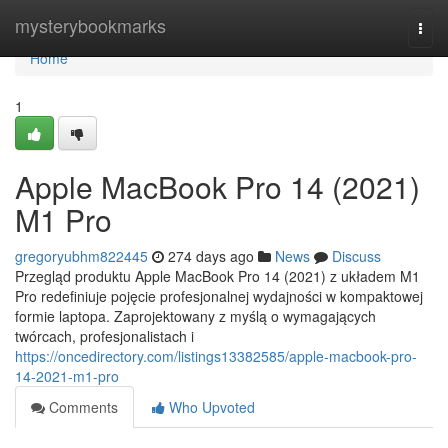
Home
mysterybookmarks
Togg
navi
Home
1
Apple MacBook Pro 14 (2021)
M1 Pro
gregoryubhm822445
274 days ago
News
Discuss
Przegląd produktu Apple MacBook Pro 14 (2021) z układem M1
Pro redefiniuje pojęcie profesjonalnej wydajności w kompaktowej
formie laptopa. Zaprojektowany z myślą o wymagających
twórcach, profesjonalistach i
https://oncedirectory.com/listings13382585/apple-macbook-pro-
14-2021-m1-pro
Comments
Who Upvoted